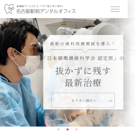
ホーム
Home
ドクター紹介
最新の歯科用顕微鏡を導入！
Doctor
「日本顕微鏡歯科学会 認定医」の
当院の特徴
抜かずに残す
About
最新治療
診療科目
Treatment
アクセス /診療時間
ドクター紹介へ
Access
採用情報
Recruit