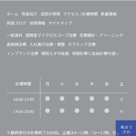
ホーム
院長紹介
当院の特徴
アクセス / 診療時間
新着情報
院長ブログ
採用情報
サイトマップ
平日 10:00〜13:00 / 14:30〜19:00
土曜 9:00〜12:00 / 13:00〜17:00
一般歯科
超精密マイクロスコープ治療
定期健診・クリーニング
歯周病治療
入れ歯の治療・調整
セラミック治療
インプラント治療
親知らずの抜歯
保険診療と自由診療の違い
診療時間
月
火
水
木
金
土
10:00-13:00
※
14:30-19:00
※
※最終受付は診療終了30分前。土曜は9～12時／13～17時。日・祝は