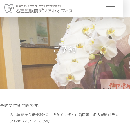
ホーム
Home
ドクター紹介
ご予約
Doctor
当院の特徴
About
診療科目
Treatment
アクセス /診療時間
Access
予約受付期間外です。
採用情報
名古屋駅から徒歩3分の「抜かずに残す」歯医者｜名古屋駅前デン
Recruit
タルオフィス
ご予約